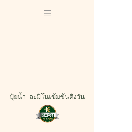
ปุ๋ยน้ำ อะมิโนเข้มข้นคิงวัน