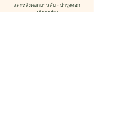
และหลังดอกบานคับ - บำรุงดอก
แก้ดอกร่วง
เจ้าของสวนมังคุด
เขาสมิง จันทบุรี
แทงหน่อซักที! จากที่ลองใช้มา
แล้วหลายตัว เพื่อให้หน่อไม้ฝรั่ง