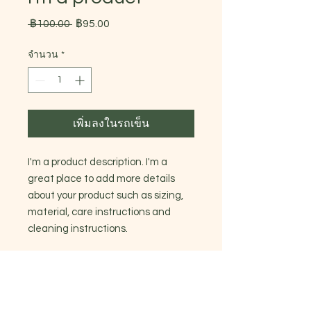
ราคา
ราคา
 ฿100.00 
฿95.00
ปกติ
ขาย
จำนวน
*
ลด
เพิ่มลงในรถเข็น
I'm a product description. I'm a 
great place to add more details 
about your product such as sizing, 
material, care instructions and 
cleaning instructions.
PRODUCT INFO
I'm a product detail. I'm a great
RETURN & REFUND POLICY