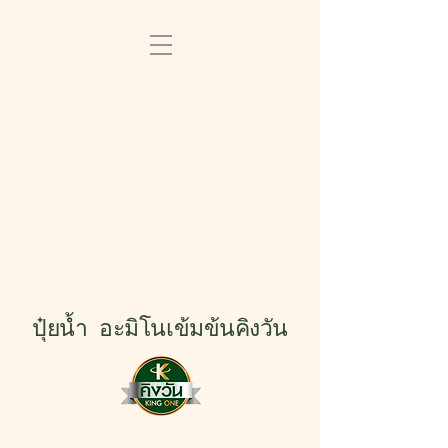
ปุ๋ยน้ำ อะมิโนเข้มข้นคิงวัน