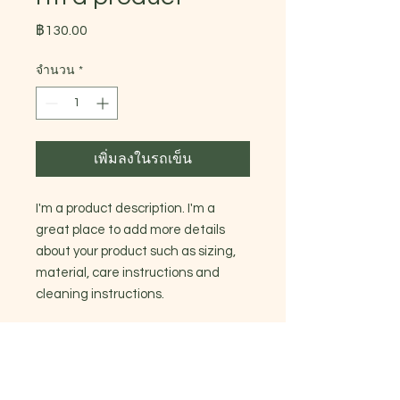
ราคา
฿130.00
จำนวน
*
เพิ่มลงในรถเข็น
I'm a product description. I'm a 
great place to add more details 
about your product such as sizing, 
material, care instructions and 
cleaning instructions.
PRODUCT INFO
I'm a product detail. I'm a great
RETURN & REFUND POLICY