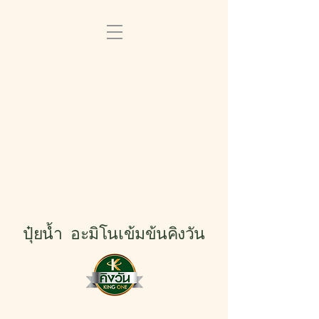
ปุ๋ยน้ำ อะมิโนเข้มข้นคิงวัน