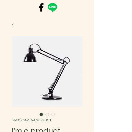
SKU: 284215376135191
I'm a product